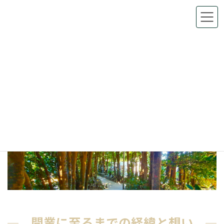
コ
ナ
ン
ビ
テ
ゲ
ン
ー
ツ
シ
へ
ョ
当院について
ス
ン
キ
に
ッ
移
プ
動
HOME
当院について
開業に至るまでの経緯と想い